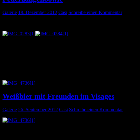
Galerie
18. Dezember 2012
Casi
Schreibe einen Kommentar
Einer der ersten Abende mit Freunden in Bonn.
Feuerzangenbowle enthält zwei Elemente die sehr gut
zusammenpassen: Feuer und Alkohol :-). Ich habe immer schon
gerne mit dem Feuer gespielt. Den Bowlelöffel kann man übrigens
seit dem Abend vergessen (wie man auch auf den Bildern erkennen
kann).
Weißbier mit Freunden im Visages
Galerie
26. September 2012
Casi
Schreibe einen Kommentar
Eine wichtige regelmäßige Einrichtung ist das Feierabendweißbier
mit Freunden im Visages. Da werden langfristige Pläne geschmiedet