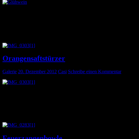
Wenn man sich im Sommer vornimmt, das Leben im Winter etwas
ruhiger zu gestalten, um die Sachen zu erledigen, die im Sommer
liegen geblieben sind, sollte man daran denken, dass der
Weihnachtsmarkt Ende November öffnet. Bis dahin sollte also alles
erledigt sein.
Orangensaftstürzer
Galerie
20. Dezember 2012
Casi
Schreibe einen Kommentar
Um im Winter nicht an Vitaminmangel drauf zu gehen:
Ich mag Orangensaft so gerne, dass ich es nicht schaffe das halb
ausgetrunkene Glas abzusetzen. Orangensaftstürzer ist eine finde ich
ist ein guter Ausdruck dafür finde ich…
Feuerzangenbowle