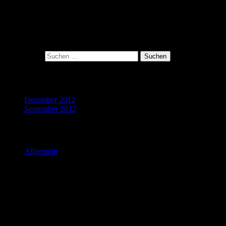
und alte Geschichten ausgetauscht. Im Visage in Münster scheint
übrigens im Herbst und im Frühjahr Abends am längsten die Sonne.
Meine Getränke
Suche nach:
Archive
Dezember 2012
September 2012
Kategorien
Allgemein
Reklame